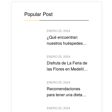
Popular Post
ENERO 25, 2024
¿Qué encuentran
nuestros huéspedes
cerca al Hotel Lleras
10?
ENERO 25, 2024
Disfruta de La Feria de
las Flores en Medellín
2023
ENERO 25, 2024
Recomendaciones
para tener una dieta
saludable
ENERO 25, 2024