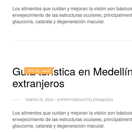
Los alimentos que cuidan y mejoran la visión son básicos
envejecimiento de las estructuras oculares, principalme
glaucoma, catarata y degeneración macular.
Guía turística en Medellí
TIPS DE VIAJE
extranjeros
ENERO 25, 2024
EXPERTOSENHOTELERIA@2024
Los alimentos que cuidan y mejoran la visión son básicos
envejecimiento de las estructuras oculares, principalme
glaucoma, catarata y degeneración macular.