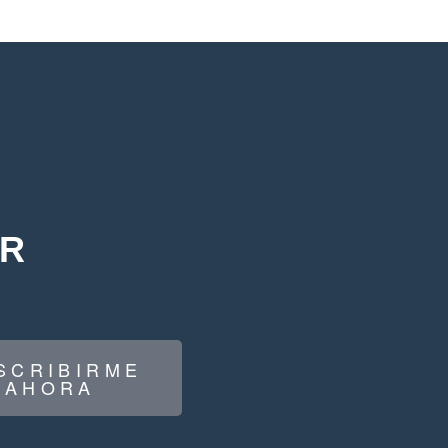
IR
SCRIBIRME
AHORA