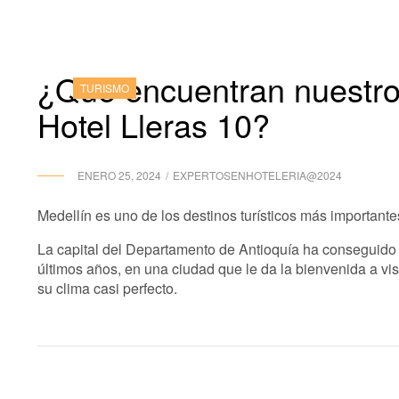
¿Qué encuentran nuestro
TURISMO
Hotel Lleras 10?
ENERO 25, 2024
EXPERTOSENHOTELERIA@2024
Medellín es uno de los destinos turísticos más important
La capital del Departamento de Antioquía ha conseguido d
últimos años, en una ciudad que le da la bienvenida a vi
su clima casi perfecto.