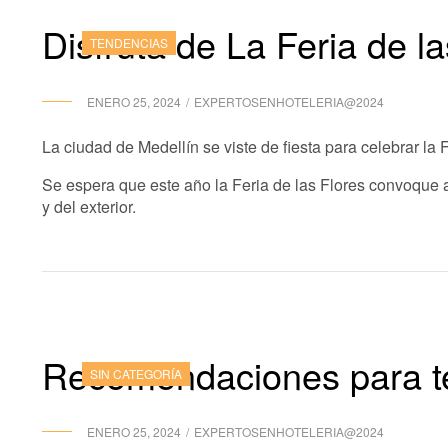
Disfruta de La Feria de l
TENDENCIAS
ENERO 25, 2024
EXPERTOSENHOTELERIA@2024
La ciudad de Medellín se viste de fiesta para celebrar la F
Se espera que este año la Feria de las Flores convoque a
y del exterior.
Recomendaciones para te
SIN CATEGORÍA
ENERO 25, 2024
EXPERTOSENHOTELERIA@2024