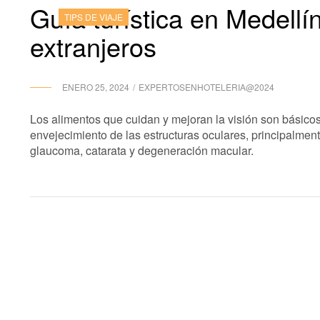
Guía turística en Medellí
Categories
TIPS DE VIAJE
extranjeros
BY
ENERO 25, 2024
EXPERTOSENHOTELERIA@2024
Los alimentos que cuidan y mejoran la visión son básicos
envejecimiento de las estructuras oculares, principalme
glaucoma, catarata y degeneración macular.