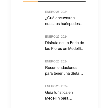
ENERO 25, 2024
¿Qué encuentran
nuestros huéspedes
cerca al Hotel Lleras
10?
ENERO 25, 2024
Disfruta de La Feria de
las Flores en Medellín
2023
ENERO 25, 2024
Recomendaciones
para tener una dieta
saludable
ENERO 25, 2024
Guía turística en
Medellín para
nacionales y